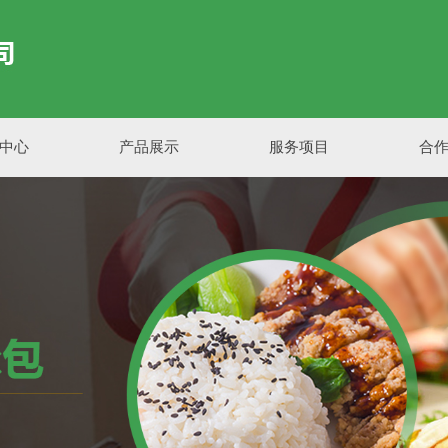
中心
产品展示
服务项目
合