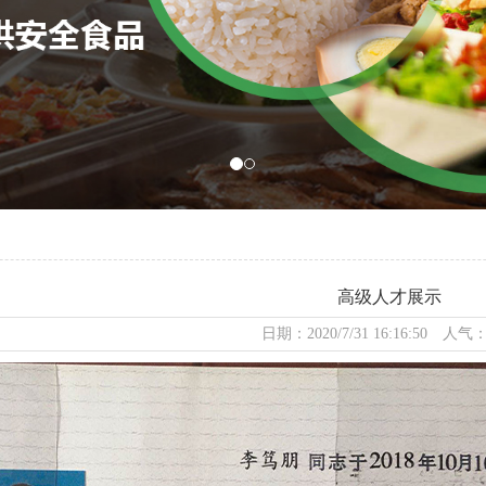
高级人才展示
日期：2020/7/31 16:16:50 人气：