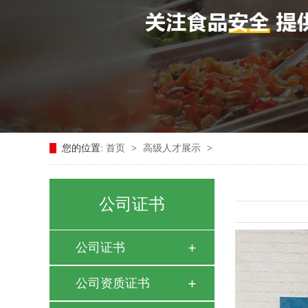
您的位置:
首页
>
高级人才展示
>
公司证书
公司证书
公司资质证书