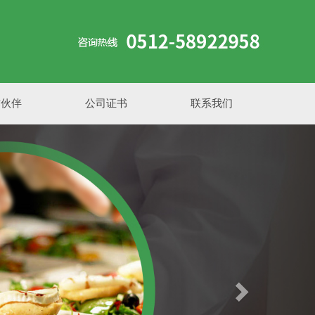
作伙伴
公司证书
联系我们